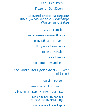
Схід – Der Osten
Південь – Der Süden
Важливі слова та вирази
німецькою мовою – Wichtige
Wörter und Sätze
Сім’я – Familie
Повсякденне життя – Alltag
Вільний час – Freizeit
Покупки – Einkaufen
Школа – Schule
Їжа – Essen
Здоров’я – Gesundheit
Хто може мені допомогти? – Wer
hilft mir?
Поліція – Polizei
Пожежники – Feuerwehr
Лікарня та Лікар – Krankenhaus/Arzt
Мерія та муніципалітет –
Rathaus/Stadtverwaltung
Волонтери – Freiwillige