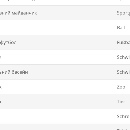
вний майданчик
Sport
Ball
 футбол
Fußba
и
Schw
ьний басейн
Schw
к
Zoo
а
Tier
Schre