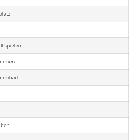
platz
ll spielen
immen
immbad
iben