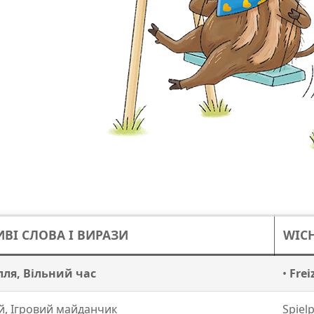
ВІ СЛОВА І ВИРАЗИ
WICH
лля, Вільний час
•
Frei
й, Ігровий майданчик
Spielp