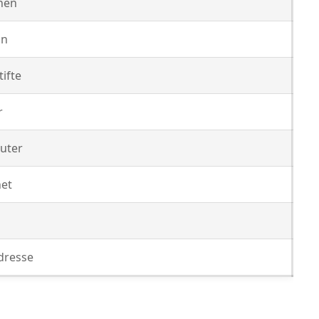
nen
ln
ifte
r
uter
net
dresse