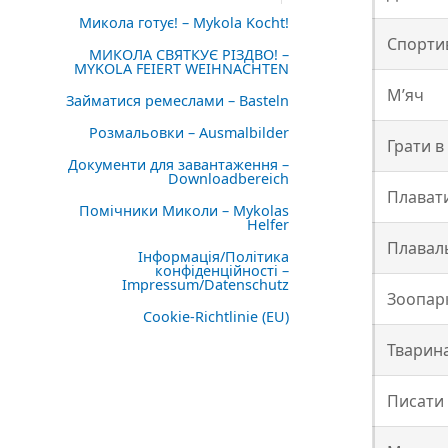
Микола готує! – Mykola Kocht!
Спорти
МИКОЛА СВЯТКУЄ РІЗДВО! –
MYKOLA FEIERT WEIHNACHTEN
М’яч
Займатися ремеслами – Basteln
Розмальовки – Ausmalbilder
Грати в
Документи для завантаження –
Downloadbereich
Плават
Помічники Миколи – Mykolas
Helfer
Плавал
Інформація/Політика
конфіденційності –
Impressum/Datenschutz
Зоопар
Cookie-Richtlinie (EU)
Тварин
Писати