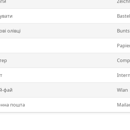
ати
Zeich
увати
Baste
ві олівці
Buntst
Papie
тер
Comp
т
Inter
ай-фай
Wlan
онна пошта
Maila