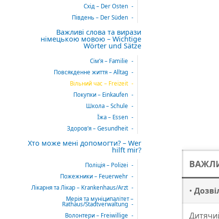
Схід – Der Osten
Південь – Der Süden
Важливі слова та вирази
німецькою мовою – Wichtige
Wörter und Sätze
Сім’я – Familie
Повсякденне життя – Alltag
Вільний час – Freizeit
Покупки – Einkaufen
Школа – Schule
Їжа – Essen
Здоров’я – Gesundheit
Хто може мені допомогти? – Wer
hilft mir?
ВАЖЛИ
Поліція – Polizei
Пожежники – Feuerwehr
Лікарня та Лікар – Krankenhaus/Arzt
•
Дозві
Мерія та муніципалітет –
Rathaus/Stadtverwaltung
Дитячи
Волонтери – Freiwillige