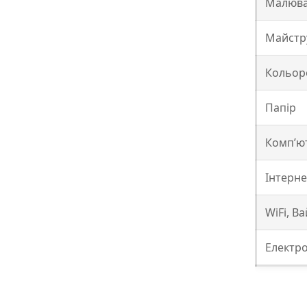
Малюв
Майстр
Кольоро
Папір
Комп’ю
Інтерне
WiFi, В
Електр